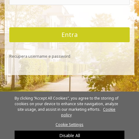
Entra
Recupera username e password
By clicking “Accept All Cookies”, you agree to the storing of
cookies on your device to enhance site navigation, analyze
site usage, and assist in our marketing efforts.
Cookie
policy
Beretta - Via Ing Pilade Riello, 7 - 37045 Legnago (VR) - Italia - P.IVA
Cookie Settings
02641790239
Riello S.p.A.
Disable All
SOCIETÀ SOGGETTA ALLA DIREZIONE E AL COORDINAMENTO DI ARISTON