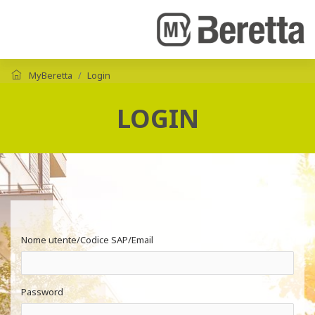
MyBeretta
Login
LOGIN
Nome utente/Codice SAP/Email
Password